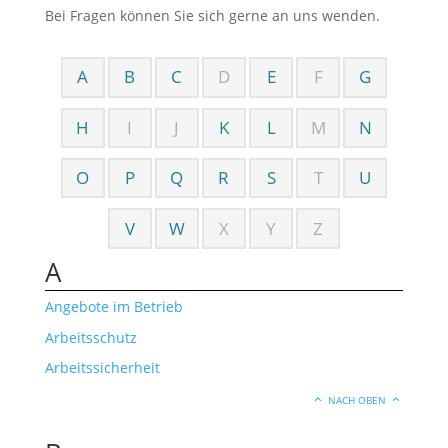
Bei Fragen können Sie sich gerne an uns wenden.
A
B
C
D
E
F
G
H
I
J
K
L
M
N
O
P
Q
R
S
T
U
V
W
X
Y
Z
A
Angebote im Betrieb
Arbeitsschutz
Arbeitssicherheit
NACH OBEN